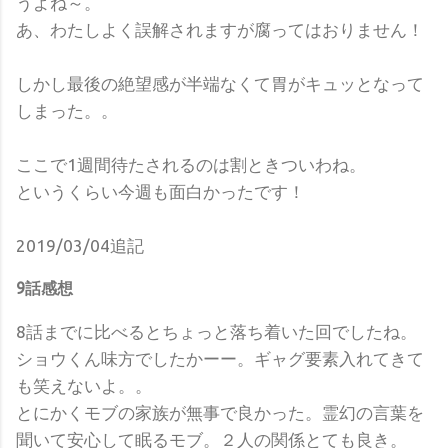
うよね～。
あ、わたしよく誤解されますが腐ってはおりません！
しかし最後の絶望感が半端なくて胃がキュッとなって
しまった。。
ここで1週間待たされるのは割ときついわね。
というくらい今週も面白かったです！
2019/03/04追記
9話感想
8話までに比べるとちょっと落ち着いた回でしたね。
ショウくん味方でしたかーー。ギャグ要素入れてきて
も笑えないよ。。
とにかくモブの家族が無事で良かった。霊幻の言葉を
聞いて安心して眠るモブ。２人の関係とても良き。