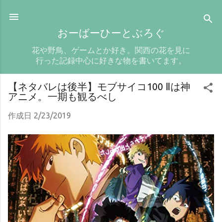
スキップしてメイン コンテンツに移動
おーばーひーとぶろぐ
花や野鳥、ゲームとか好き。関西の花を見に
行った記録中心に好きな物を書いてます。
【ネタバレは後半】モブサイコ100 Ⅱは神
アニメ。一期も観るべし
作成日
2/23/2019